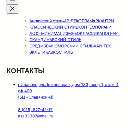
Английский стиль
АР-ДЕКО
ГЛАМУР
КАНТРИ
КЛАССИЧЕСКИЙ СТИЛЬ
КОНТЕМПОРАРИ
ЛОФТ
МИНИМАЛИЗМ
НЕОКЛАССИКА
ПОП-АРТ
СКАНДИНАВСКИЙ СТИЛЬ
СРЕДИЗЕМНОМОРСКИЙ СТИЛЬ
ХАЙ-ТЕК
ЭКЛЕТИКА
ЭКОСТИЛЬ
КОНТАКТЫ
г.Иваново, ул.Лежневская, дом 183, вход 1, этаж 4,
оф.409
(БЦ «Славянский)
8 (915) 827-42-17
asz33307@mail.ru